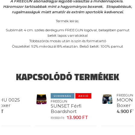
A FREEGUN alsónadrágjai legjobb választás a mindennapokra.
Háromszor tartósabbak mint a hagyományos boxerek. Strapabírásuk,
rugalmasságuk miatt amatőr és extrém sportolók kedvencei.
Termék leírás:
Sublimált 4 cm. széles derékgumi FREEGUN logóval, belsejében pamut
betét lapos varratokkal
Többszörös mosás után is szín és formatartó
Összetétel: 92% mikrószál 8% elasztán. Belső betét: 100% pamut
KAPCSOLÓDÓ TERMÉKEK
FREEGUN
ÚJDONSÁG
AKCIÓ
0025
MOON WOLF
FREEGUN
r
Boxer
SUNSET Férfi
4.900 FT
Boardshort
13.900 FT
19.900 Ft