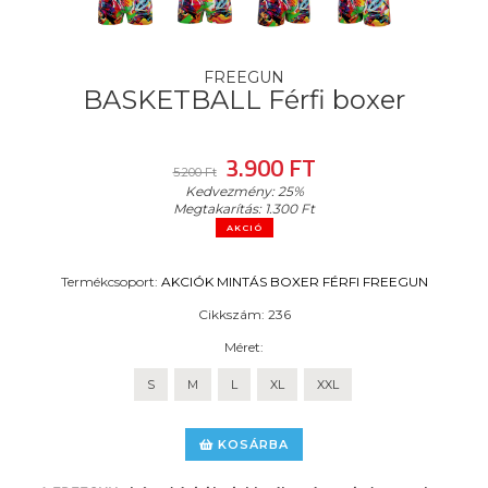
FREEGUN
BASKETBALL Férfi boxer
3.900 FT
5.200 Ft
Kedvezmény:
25%
Megtakarítás:
1.300 Ft
AKCIÓ
Termékcsoport:
AKCIÓK
MINTÁS BOXER
FÉRFI
FREEGUN
Cikkszám:
236
Méret:
S
M
L
XL
XXL
KOSÁRBA