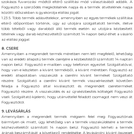
szokásos fuvarozási módtól eltérő szállítási mód választásából adódik. A
Fogyasztó a szerződés megkötésének napja és a termék átvételének napja
közötti időszakban is gyakorolja elállási jogát.
1.23.5. Több termék adásvételekor, amennyiben az egyes termékek szállítása
eltérő időpontban történik, úgy az utoljára szolgáltatott termék, illetve
több tételből vagy darabból álló termék esetén az utoljára kézbesített
tételnek vagy darab kézhezvételtől számított 14 napon belül élhet a vásárló
az elállási joggal.
8. CSERE
Amennyiben a megrendelt termék méretben nem lett megfelelő, lehetőség
van az eredeti állapotú termék cseréjére a kézbesítéstől számított 14 naptári
napon belül. Fogyasztó e-mailben vagy telefonon egyeztet Szolgáltatóval,
hogy van-e készleten a kívánt termékből, a kívánt méretben. Fogyasztó az
eredeti állapotában visszaküldi a cserélni kívánt terméket Szolgáltató
részére. Szolgáltató a cserélni kívánt termék visszaérkezését követően
feladja a Fogyasztó által kiválasztott és megrendelt csereterméket
Fogyasztó részére. A visszaküldés és az újrakézbesítés költségét Fogyasztó
viseli. Szolgáltató kijelenti, hogy utánvétellel feladott csomagot nem veszi át
Fogyasztótól.
9. LEVÁSÁRLÁS
Amennyiben a megrendelt termék mégsem felel meg Fogyasztónak
bármilyen ok miatt, úgy lehetőség van a termék visszaküldésére a termék
kézhezvételétől számított 14 napon belül. Fogyasztó kérheti a termék
árának beszámítását a következő rendelésébe. A levásárolni kívánt összeget