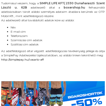
Tudomásul veszem, hogy a
SIMPLE LIFE KFT( 2330 Dunaharaszti Szent
László u. 62B
adatkezelő által a
boxershop.hu
felhasználói
adatbázisában tárolt alábbi személyes adataim átadásra kerülnek az OTP
Mobil Kft., mint adatfeldolgozó részére.
Az adatkezelő által továbbított adatok köre az alábbi:
Név
E-mail cím
Telefonszám
Számlázási cím adatok
Szállítási cím adatok
Az adatfeldolgozó által végzett adatfeldolgozási tevékenység jellege és célja
a SimplePay Adatkezelési tájékoztatóban, az alábbi linken tekinthető meg:
http://simplepay.hu/vasarlo-aff