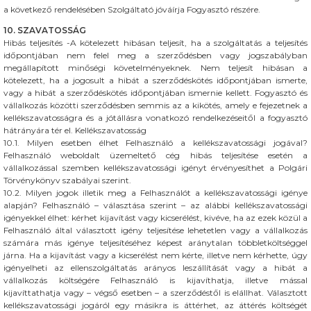
a következő rendelésében Szolgáltató jóváírja Fogyasztó részére.
10. SZAVATOSSÁG
Hibás teljesítés -A kötelezett hibásan teljesít, ha a szolgáltatás a teljesítés
időpontjában nem felel meg a szerződésben vagy jogszabályban
megállapított minőségi követelményeknek. Nem teljesít hibásan a
kötelezett, ha a jogosult a hibát a szerződéskötés időpontjában ismerte,
vagy a hibát a szerződéskötés időpontjában ismernie kellett. Fogyasztó és
vállalkozás közötti szerződésben semmis az a kikötés, amely e fejezetnek a
kellékszavatosságra és a jótállásra vonatkozó rendelkezéseitől a fogyasztó
hátrányára tér el. Kellékszavatosság
10.1. Milyen esetben élhet Felhasználó a kellékszavatossági jogával?
Felhasználó weboldalt üzemeltető cég hibás teljesítése esetén a
vállalkozással szemben kellékszavatossági igényt érvényesíthet a Polgári
Törvénykönyv szabályai szerint.
10.2. Milyen jogok illetik meg a Felhasználót a kellékszavatossági igénye
alapján? Felhasználó – választása szerint – az alábbi kellékszavatossági
igényekkel élhet: kérhet kijavítást vagy kicserélést, kivéve, ha az ezek közül a
Felhasználó által választott igény teljesítése lehetetlen vagy a vállalkozás
számára más igénye teljesítéséhez képest aránytalan többletköltséggel
járna. Ha a kijavítást vagy a kicserélést nem kérte, illetve nem kérhette, úgy
igényelheti az ellenszolgáltatás arányos leszállítását vagy a hibát a
vállalkozás költségére Felhasználó is kijavíthatja, illetve mással
kijavíttathatja vagy – végső esetben – a szerződéstől is elállhat. Választott
kellékszavatossági jogáról egy másikra is áttérhet, az áttérés költségét