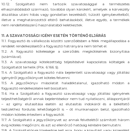
10.12. Szolgáltató nem tartozik szavatossággal a természetes
elhasználódásból származó, továbbá olyan károkért, amelyek a kárveszély
átszállása utáni hibás vagy gondatlan kezelésből, túlzott igénybevételből,
illetve a meghatározottól eltérő behatásokból, illetve egyéb, a termékek
nem rendeltetésszerű használatából keletkeztek.
11. A SZAVATOSSÁGI IGÉNY ESETÉN TÖRTÉNŐ ELJÁRÁS
11.1. Fogyasztó és vállalkozás közötti szerződésben a felek megállapodása a
rendelet rendelkezéseitől a fogyasztó hátrányára nem térhet el.
11.2. A fogyasztó kötelessége a szerződés megkötésének bizonyítása
(számlával).
11.3. A szavatossági kötelezettség teljesítésével kapcsolatos költségek a
Szolgáltatót terhelik (Ptk. 6:166. §).
11.4. A Szolgáltató a fogyasztó nála bejelentett szavatossági vagy jótállási
igényéről jegyzőkönyvet köteles felvenni.
11.5. A jegyzőkönyv másolatát haladéktalanul, igazolható módon a
fogyasztó rendelkezésére kell bocsátani.
11.6. Ha a Szolgáltató a fogyasztó szavatossági vagy jótállási igényének
teljesíthetőségéről annak bejelentésekor nem tud nyilatkozni, álláspontjáról
– az igény elutasítása esetén az elutasítás indokáról és a békéltető
testülethez fordulás lehetőségéről is – öt munkanapon belül, igazolható
módon köteles értesíteni a fogyasztót.
11.7. A Szolgáltató a jegyzőkönyvet az annak felvételétől számított három
évig köteles megőrizni, és azt az ellenőrző hatóság kérésére bemutatni.
11.8. A Szolgáltatónak törekednie kell arra, hogy a kijavítást vagy kicserélést