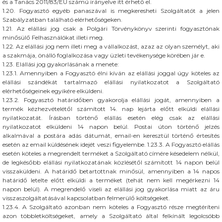
és a Tanács 2011/83/EU számú irányelve itt érhető el.
1.20. Fogyasztó egyéb panaszával is megkeresheti Szolgáltatót a jelen
Szabályzatban található elérhetőségeken.
1.21. Az elállási jog csak a Polgári Törvénykönyv szerinti fogyasztónak
minősülő Felhasználókat illeti meg.
1.22. Az elállási jog nem illeti meg a vállalkozást, azaz az olyan személyt, aki
a szakmája, önálló foglalkozása vagy üzleti tevékenysége körében jár e.
1.23. Elállási jog gyakorlásának a menete:
1.23.1. Amennyiben a Fogyasztó élni kíván az elállási joggal úgy köteles az
elállási szándékát tartalmazó elállási nyilatkozatot a Szolgáltató
elérhetőségeinek egyikére elküldeni.
1.23.2. Fogyasztó határidőben gyakorolja elállási jogát, amennyiben a
termék kézhezvételétől számított 14. nap lejárta előtt elküldi elállási
nyilatkozatát. Írásban történő elállás esetén elég csak az elállási
nyilatkozatot elküldeni 14 napon belül. Postai úton történő jelzés
alkalmával a postára adás dátumát, email-en keresztül történő értesítés
esetén az email küldésének idejét veszi figyelembe. 1.23.3. A Fogyasztó elállás
esetén köteles a megrendelt terméket a Szolgáltató címére késedelem nélkül,
de legkésőbb elállási nyilatkozatának közlésétől számított 14 napon belül
visszaküldeni. A határidő betartottnak minősül, amennyiben a 14 napos
határidő letelte előtt elküldi a terméket (tehát nem kell megérkezni 14
napon belül). A megrendelő viseli az elállási jog gyakorlása miatt az áru
visszaszolgáltatásával kapcsolatban felmerülő költségeket.
1.23.4. A Szolgáltató azonban nem köteles a Fogyasztó része megtéríteni
azon többletköltségeket, amely a Szolgáltató által felkínált legolcsóbb