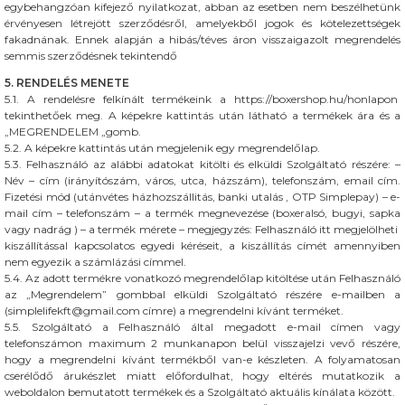
egybehangzóan kifejező nyilatkozat, abban az esetben nem beszélhetünk
érvényesen létrejött szerződésről, amelyekből jogok és kötelezettségek
fakadnának. Ennek alapján a hibás/téves áron visszaigazolt megrendelés
semmis szerződésnek tekintendő
5. RENDELÉS MENETE
5.1. A rendelésre felkínált termékeink a https://boxershop.hu/honlapon
tekinthetőek meg. A képekre kattintás után látható a termékek ára és a
„MEGRENDELEM „gomb.
5.2. A képekre kattintás után megjelenik egy megrendelőlap.
5.3. Felhasználó az alábbi adatokat kitölti és elküldi Szolgáltató részére: –
Név – cím (irányítószám, város, utca, házszám), telefonszám, email cím.
Fizetési mód (utánvétes házhozszállitás, banki utalás , OTP Simplepay) – e-
mail cím – telefonszám – a termék megnevezése (boxeralsó, bugyi, sapka
vagy nadrág ) – a termék mérete – megjegyzés: Felhasználó itt megjelölheti
kiszállítással kapcsolatos egyedi kéréseit, a kiszállítás címét amennyiben
nem egyezik a számlázási címmel.
5.4. Az adott termékre vonatkozó megrendelőlap kitöltése után Felhasználó
az „Megrendelem” gombbal elküldi Szolgáltató részére e-mailben a
(simplelifekft@gmail.com címre) a megrendelni kívánt terméket.
5.5. Szolgáltató a Felhasználó által megadott e-mail címen vagy
telefonszámon maximum 2 munkanapon belül visszajelzi vevő részére,
hogy a megrendelni kívánt termékből van-e készleten. A folyamatosan
cserélődő árukészlet miatt előfordulhat, hogy eltérés mutatkozik a
weboldalon bemutatott termékek és a Szolgáltató aktuális kínálata között.