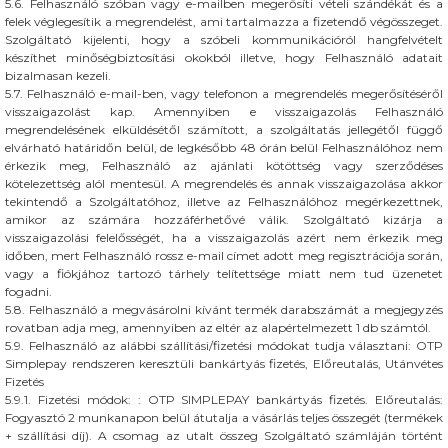
5.6. Felhasználó szóban vagy e-mailben megerősíti vételi szándékát és a
felek véglegesítik a megrendelést, ami tartalmazza a fizetendő végösszeget.
Szolgáltató kijelenti, hogy a szóbeli kommunikációról hangfelvételt
készíthet minőségbiztosítási okokból illetve, hogy Felhasználó adatait
bizalmasan kezeli.
5.7. Felhasználó e-mail-ben, vagy telefonon a megrendelés megerősítéséről
visszaigazolást kap. Amennyiben e visszaigazolás Felhasználó
megrendelésének elküldésétől számított, a szolgáltatás jellegétől függő
elvárható határidőn belül, de legkésőbb 48 órán belül Felhasználóhoz nem
érkezik meg, Felhasználó az ajánlati kötöttség vagy szerződéses
kötelezettség alól mentesül. A megrendelés és annak visszaigazolása akkor
tekintendő a Szolgáltatóhoz, illetve az Felhasználóhoz megérkezettnek,
amikor az számára hozzáférhetővé válik. Szolgáltató kizárja a
visszaigazolási felelősségét, ha a visszaigazolás azért nem érkezik meg
időben, mert Felhasználó rossz e-mail címet adott meg regisztrációja során,
vagy a fiókjához tartozó tárhely telítettsége miatt nem tud üzenetet
fogadni.
5.8. Felhasználó a megvásárolni kívánt termék darabszámát a megjegyzés
rovatban adja meg, amennyiben az eltér az alapértelmezett 1 db számtól.
5.9. Felhasználó az alábbi szállítási/fizetési módokat tudja választani: OTP
Simplepay rendszeren keresztüli bankártyás fizetés, Előreutalás, Utánvétes
Fizetés
5.9.1. Fizetési módok: : OTP SIMPLEPAY bankártyás fizetés. Előreutalás:
Fogyasztó 2 munkanapon belül átutalja a vásárlás teljes összegét (termékek
+ szállítási díj). A csomag az utalt összeg Szolgáltató számláján történt