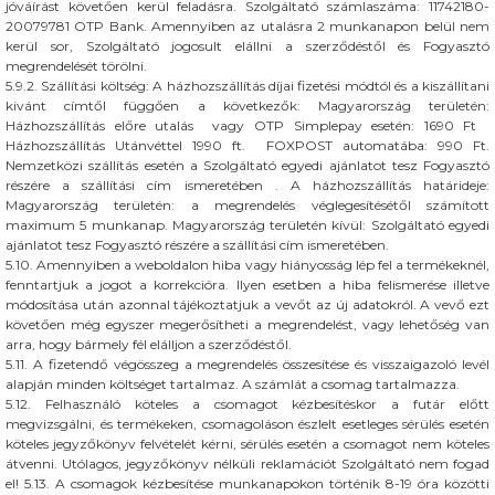
jóváírást követően kerül feladásra. Szolgáltató számlaszáma: 11742180-
20079781 OTP Bank. Amennyiben az utalásra 2 munkanapon belül nem
kerül sor, Szolgáltató jogosult elállni a szerződéstől és Fogyasztó
megrendelését törölni.
5.9.2. Szállítási költség: A házhozszállítás díjai fizetési módtól és a kiszállítani
kivánt címtől függően a következők: Magyarország területén:
Házhozszállítás előre utalás vagy OTP Simplepay esetén: 1690 Ft
Házhozszállítás Utánvéttel 1990 ft. FOXPOST automatába: 990 Ft.
Nemzetközi szállítás esetén a Szolgáltató egyedi ajánlatot tesz Fogyasztó
részére a szállítási cím ismeretében . A házhozszállítás határideje:
Magyarország területén: a megrendelés véglegesítésétől számított
maximum 5 munkanap. Magyarország területén kívül: Szolgáltató egyedi
ajánlatot tesz Fogyasztó részére a szállítási cím ismeretében.
5.10. Amennyiben a weboldalon hiba vagy hiányosság lép fel a termékeknél,
fenntartjuk a jogot a korrekcióra. Ilyen esetben a hiba felismerése illetve
módosítása után azonnal tájékoztatjuk a vevőt az új adatokról. A vevő ezt
követően még egyszer megerősítheti a megrendelést, vagy lehetőség van
arra, hogy bármely fél elálljon a szerződéstől.
5.11. A fizetendő végösszeg a megrendelés összesítése és visszaigazoló levél
alapján minden költséget tartalmaz. A számlát a csomag tartalmazza.
5.12. Felhasználó köteles a csomagot kézbesítéskor a futár előtt
megvizsgálni, és termékeken, csomagoláson észlelt esetleges sérülés esetén
köteles jegyzőkönyv felvételét kérni, sérülés esetén a csomagot nem köteles
átvenni. Utólagos, jegyzőkönyv nélküli reklamációt Szolgáltató nem fogad
el! 5.13. A csomagok kézbesítése munkanapokon történik 8-19 óra közötti