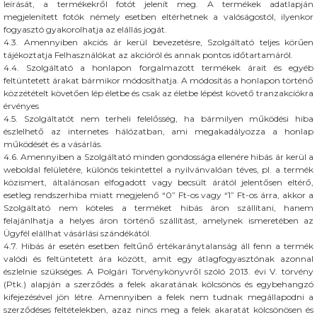
leírását, a termékekről fotót jelenít meg. A termékek adatlapján
megjelenített fotók némely esetben eltérhetnek a valóságostól, ilyenkor
fogyasztó gyakorolhatja az elállás jogát.
4.3. Amennyiben akciós ár kerül bevezetésre, Szolgáltató teljes körűen
tájékoztatja Felhasználókat az akcióról és annak pontos időtartamáról.
4.4. Szolgáltató a honlapon forgalmazott termékek árait és egyéb
feltüntetett árakat bármikor módosíthatja. A módosítás a honlapon történő
közzétételt követően lép életbe és csak az életbe lépést követő tranzakciókra
érvényes
4.5. Szolgáltatót nem terheli felelősség, ha bármilyen működési hiba
észlelhető az internetes hálózatban, ami megakadályozza a honlap
működését és a vásárlás.
4.6. Amennyiben a Szolgáltató minden gondossága ellenére hibás ár kerül a
weboldal felületére, különös tekintettel a nyilvánvalóan téves, pl. a termék
közismert, általánosan elfogadott vagy becsült árától jelentősen eltérő,
esetleg rendszerhiba miatt megjelenő “0” Ft-os vagy “1” Ft-os árra, akkor a
Szolgáltató nem köteles a terméket hibás áron szállítani, hanem
felajánlhatja a helyes áron történő szállítást, amelynek ismeretében az
Ügyfél elállhat vásárlási szándékától.
4.7. Hibás ár esetén esetben feltűnő értékaránytalanság áll fenn a termék
valódi és feltüntetett ára között, amit egy átlagfogyasztónak azonnal
észlelnie szükséges. A Polgári Törvénykönyvről szóló 2013. évi V. törvény
(Ptk.) alapján a szerződés a felek akaratának kölcsönös és egybehangzó
kifejezésével jön létre. Amennyiben a felek nem tudnak megállapodni a
szerződéses feltételekben, azaz nincs meg a felek akaratát kölcsönösen és