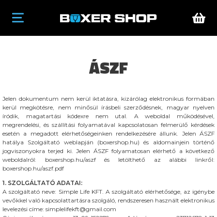
ÁSZF
Jelen dokumentum nem kerül iktatásra, kizárólag elektronikus formában
kerül megkötésre, nem minősül írásbeli szerződésnek, magyar nyelven
íródik, magatartási kódexre nem utal. A weboldal működésével,
megrendelési, és szállítási folyamatával kapcsolatosan felmerülő kérdések
esetén a megadott elérhetőségeinken rendelkezésére állunk. Jelen ÁSZF
hatálya Szolgáltató weblapján (boxershop.hu) és aldomainjein történő
jogviszonyokra terjed ki. Jelen ÁSZF folyamatosan elérhető a következő
weboldalról: boxershop.hu/aszf és letölthető az alábbi linkről:
boxershop.hu/aszf.pdf
1. SZOLGÁLTATÓ ADATAI:
A szolgáltató neve: Simple Life KFT. A szolgáltató elérhetősége, az igénybe
vevőkkel való kapcsolattartásra szolgáló, rendszeresen használt elektronikus
levelezési címe: simplelifekft@gmail.com