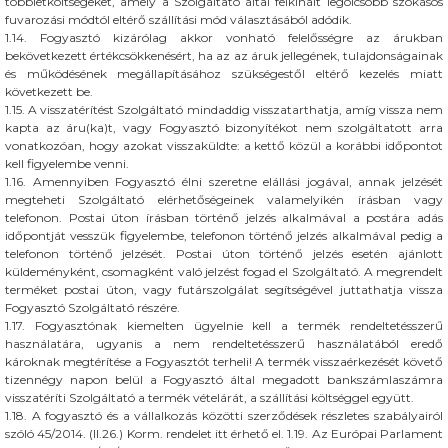
többletköltségeket, amely a Szolgáltató által felkínált legolcsóbb szokásos
fuvarozási módtól eltérő szállítási mód választásából adódik.
1.14. Fogyasztó kizárólag akkor vonható felelősségre az árukban
bekövetkezett értékcsökkenésért, ha az az áruk jellegének, tulajdonságainak
és működésének megállapításához szükségestől eltérő kezelés miatt
következett be.
1.15. A visszatérítést Szolgáltató mindaddig visszatarthatja, amíg vissza nem
kapta az áru(ka)t, vagy Fogyasztó bizonyítékot nem szolgáltatott arra
vonatkozóan, hogy azokat visszaküldte: a kettő közül a korábbi időpontot
kell figyelembe venni.
1.16. Amennyiben Fogyasztó élni szeretne elállási jogával, annak jelzését
megteheti Szolgáltató elérhetőségeinek valamelyikén írásban vagy
telefonon. Postai úton írásban történő jelzés alkalmával a postára adás
időpontját vesszük figyelembe, telefonon történő jelzés alkalmával pedig a
telefonon történő jelzését. Postai úton történő jelzés esetén ajánlott
küldeményként, csomagként való jelzést fogad el Szolgáltató. A megrendelt
terméket postai úton, vagy futárszolgálat segítségével juttathatja vissza
Fogyasztó Szolgáltató részére.
1.17. Fogyasztónak kiemelten ügyelnie kell a termék rendeltetésszerű
használatára, ugyanis a nem rendeltetésszerű használatából eredő
károknak megtérítése a Fogyasztót terheli! A termék visszaérkezését követő
tizennégy napon belül a Fogyasztó által megadott bankszámlaszámra
visszatéríti Szolgáltató a termék vételárát, a szállítási költséggel együtt.
1.18. A fogyasztó és a vállalkozás közötti szerződések részletes szabályairól
szóló 45/2014. (II.26.) Korm. rendelet itt érhető el. 1.19. Az Európai Parlament