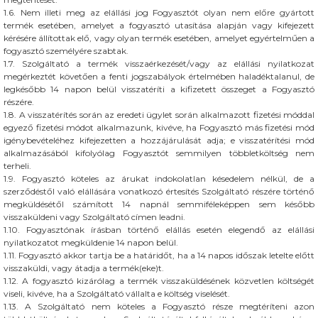
1.6. Nem illeti meg az elállási jog Fogyasztót olyan nem előre gyártott
termék esetében, amelyet a fogyasztó utasítása alapján vagy kifejezett
kérésére állítottak elő, vagy olyan termék esetében, amelyet egyértelműen a
fogyasztó személyére szabtak.
1.7. Szolgáltató a termék visszaérkezését/vagy az elállási nyilatkozat
megérkeztét követően a fenti jogszabályok értelmében haladéktalanul, de
legkésőbb 14 napon belül visszatéríti a kifizetett összeget a Fogyasztó
részére.
1.8. A visszatérítés során az eredeti ügylet során alkalmazott fizetési móddal
egyező fizetési módot alkalmazunk, kivéve, ha Fogyasztó más fizetési mód
igénybevételéhez kifejezetten a hozzájárulását adja; e visszatérítési mód
alkalmazásából kifolyólag Fogyasztót semmilyen többletköltség nem
terheli.
1.9. Fogyasztó köteles az árukat indokolatlan késedelem nélkül, de a
szerződéstől való elállására vonatkozó értesítés Szolgáltató részére történő
megküldésétől számított 14 napnál semmiféleképpen sem később
visszaküldeni vagy Szolgáltató címen leadni.
1.10. Fogyasztónak írásban történő elállás esetén elegendő az elállási
nyilatkozatot megküldenie 14 napon belül.
1.11. Fogyasztó akkor tartja be a határidőt, ha a 14 napos időszak letelte előtt
visszaküldi, vagy átadja a termék(eke)t.
1.12. A fogyasztó kizárólag a termék visszaküldésének közvetlen költségét
viseli, kivéve, ha a Szolgáltató vállalta e költség viselését.
1.13. A Szolgáltató nem köteles a Fogyasztó része megtéríteni azon