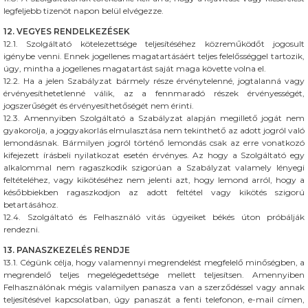
legfeljebb tizenöt napon belül elvégezze.
12. VEGYES RENDELKEZÉSEK
12.1. Szolgáltató kötelezettsége teljesítéséhez közreműködőt jogosult
igénybe venni. Ennek jogellenes magatartásáért teljes felelősséggel tartozik,
úgy, mintha a jogellenes magatartást saját maga követte volna el.
12.2. Ha a jelen Szabályzat bármely része érvénytelenné, jogtalanná vagy
érvényesíthetetlenné válik, az a fennmaradó részek érvényességét,
jogszerűségét és érvényesíthetőségét nem érinti.
12.3. Amennyiben Szolgáltató a Szabályzat alapján megillető jogát nem
gyakorolja, a joggyakorlás elmulasztása nem tekinthető az adott jogról való
lemondásnak. Bármilyen jogról történő lemondás csak az erre vonatkozó
kifejezett írásbeli nyilatkozat esetén érvényes. Az hogy a Szolgáltató egy
alkalommal nem ragaszkodik szigorúan a Szabályzat valamely lényegi
feltételéhez, vagy kikötéséhez nem jelenti azt, hogy lemond arról, hogy a
későbbiekben ragaszkodjon az adott feltétel vagy kikötés szigorú
betartásához.
12.4. Szolgáltató és Felhasználó vitás ügyeiket békés úton próbálják
rendezni.
13. PANASZKEZELÉS RENDJE
13.1. Cégünk célja, hogy valamennyi megrendelést megfelelő minőségben, a
megrendelő teljes megelégedettsége mellett teljesítsen. Amennyiben
Felhasználónak mégis valamilyen panasza van a szerződéssel vagy annak
teljesítésével kapcsolatban, úgy panaszát a fenti telefonon, e-mail címen,