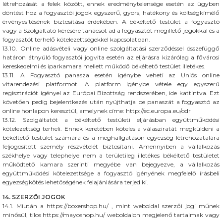
létrehozását a felek között, ennek eredménytelensége esetén az ügyben
döntést hoz a fogyasztói jogok egyszerű, gyors, hatékony és költségkímélő
érvényesítésének biztosítása érdekében. A békéltető testület a fogyasztó
vagy a Szolgáltató kérésére tanácsot ad a fogyasztót megillető jogokkal és a
fogyasztót terhelő kötelezettségekkel kapcsolatban.
13.10. Online adásvételi vagy online szolgáltatási szerződéssel összefüggő
határon átnyúló fogyasztói jogvita esetén az eljárásra kizárólag a fővárosi
kereskedelmi és iparkamara mellett működő békéltető testület illetékes.
13.11. A Fogyasztó panasza esetén igénybe veheti az Uniós online
vitarendezési platformot. A platform igénybe vétele egy egyszerű
regisztrációt igényel az Európai Bizottság rendszerében, ide kattintva. Ezt
követően pedig bejelentkezés után nyújthatja be panaszát a fogyasztó az
online honlapon keresztül, amelynek címe: http://ec.europa.eu/odr
13.12. Szolgáltatót a békéltető testületi eljárásban együttműködési
kötelezettség terheli. Ennek keretében köteles a válasziratát megküldeni a
békéltető testület számára és a meghallgatáson egyezség létrehozatalára
feljogosított személy részvételét biztosítani. Amennyiben a vállalkozás
székhelye vagy telephelye nem a területileg illetékes békéltető testületet
működtető kamara szerinti megyébe van bejegyezve, a vállalkozás
együttműködési kötelezettsége a fogyasztó igényének megfelelő írásbeli
egyezségkötés lehetőségének felajánlására terjed ki.
14. SZERZŐI JOGOK
14.1. Miután a https://boxershop.hu/ , mint weboldal szerzői jogi műnek
minősül, tilos https://mayoshop.hu/ weboldalon megjelenő tartalmak vagy