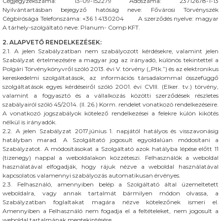
Cégjegyzékszáma: 13-09-152279 Adószáma: 23712678-1-13
Nyilvántartásban bejegyző hatóság neve: Fővárosi Törvényszék
Cégbírósága Telefonszáma: +36 1 4130204 A szerződés nyelve: magyar
A tárhely-szolgáltató neve: Planum- Comp KFT.
2. ALAPVETŐ RENDELKEZÉSEK:
2.1. A jelen Szabályzatban nem szabályozott kérdésekre, valamint jelen
Szabályzat értelmezésére a magyar jog az irányadó, különös tekintettel a
Polgári Törvénykönyvről szóló 2013. évi V. törvény („Ptk.”) és az elektronikus
kereskedelmi szolgáltatások, az információs társadalommal összefüggő
szolgáltatások egyes kérdéseiről szóló 2001. évi CVIII. (Elker. tv.) törvény,
valamint a fogyasztó és a vállalkozás közötti szerződések részletes
szabályairól szóló 45/2014. (II. 26.) Korm. rendelet vonatkozó rendelkezéseire.
A vonatkozó jogszabályok kötelező rendelkezései a felekre külön kikötés
nélkül is irányadók.
2.2. A jelen Szabályzat 2017.június 1. napjától hatályos és visszavonásig
hatályban marad. A Szolgáltató jogosult egyoldalúan módosítani a
Szabályzatot. A módosításokat a Szolgáltató azok hatályba lépése előtt 11
(tizenegy) nappal a weboldalakon közzéteszi. Felhasználók a weboldal
használatával elfogadják, hogy rájuk nézve a weboldal használatával
kapcsolatos valamennyi szabályozás automatikusan érvényes.
2.3. Felhasználó, amennyiben belép a Szolgáltató által üzemeltetett
weboldalra, vagy annak tartalmát bármilyen módon olvassa, a
Szabályzatban foglaltakat magára nézve kötelezőnek ismeri el.
Amennyiben a Felhasználó nem fogadja el a feltételeket, nem jogosult a
weboldal tartalmának megtekintésére.