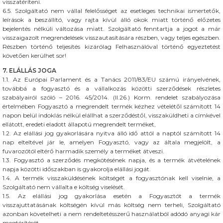
visszatéríteni.
6.5. Szolgáltató nem vállal felelősséget az esetleges technikai ismertetők,
leírások a beszállító, vagy rajta kívül álló okok miatt történő előzetes
bejelentés nélküli változása miatt. Szolgáltató fenntartja a jogot a már
visszaigazolt megrendelések visszautasítására részben, vagy teljes egészben.
Részben történő teljesítés kizárólag Felhasználóval történő egyeztetést
követően kerülhet sor!
7. ELÁLLÁS JOGA
1.1. Az Európai Parlament és a Tanács 2011/83/EU számú irányelvének,
továbbá a fogyasztó és a vállalkozás közötti szerződések részletes
szabályairól szóló – 2016. 45/2014. (II.26.) Korm. rendelet szabályozása
értelmében Fogyasztó a megrendelt termék kézhez vételétől számított 14
napon belül indoklás nélkül elállhat a szerződéstől, visszaküldheti a címkével
ellátott, eredeti eladott állapotú megrendelt terméket,
1.2. Az elállási jog gyakorlására nyitva álló idő attól a naptól számított 14
nap elteltével jár le, amelyen Fogyasztó, vagy az általa megjelölt, a
fuvarozótól eltérő harmadik személy a terméket átveszi.
1.3. Fogyasztó a szerződés megkötésének napja, és a termék átvételének
napja közötti időszakban is gyakorolja elállási jogát.
1.4. A termék visszaküldésének költségét a fogyasztónak kell viselnie, a
Szolgáltató nem vállalta e költség viselését.
1.5. Az elállási jog gyakorlása esetén a Fogyasztót a termék
visszajuttatásának költségén kívül más költség nem terheli, Szolgáltató
azonban követelheti a nem rendeltetésszerű használatból adódó anyagi kár
megtérítését.