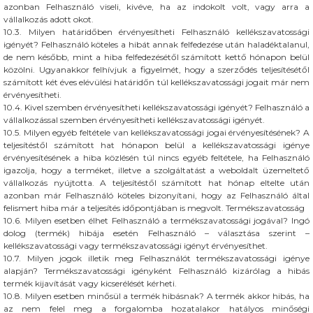
azonban Felhasználó viseli, kivéve, ha az indokolt volt, vagy arra a
vállalkozás adott okot.
10.3. Milyen határidőben érvényesítheti Felhasználó kellékszavatossági
igényét? Felhasználó köteles a hibát annak felfedezése után haladéktalanul,
de nem később, mint a hiba felfedezésétől számított kettő hónapon belül
közölni. Ugyanakkor felhívjuk a figyelmét, hogy a szerződés teljesítésétől
számított két éves elévülési határidőn túl kellékszavatossági jogait már nem
érvényesítheti.
10.4. Kivel szemben érvényesítheti kellékszavatossági igényét? Felhasználó a
vállalkozással szemben érvényesítheti kellékszavatossági igényét.
10.5. Milyen egyéb feltétele van kellékszavatossági jogai érvényesítésének? A
teljesítéstől számított hat hónapon belül a kellékszavatossági igénye
érvényesítésének a hiba közlésén túl nincs egyéb feltétele, ha Felhasználó
igazolja, hogy a terméket, illetve a szolgáltatást a weboldalt üzemeltető
vállalkozás nyújtotta. A teljesítéstől számított hat hónap eltelte után
azonban már Felhasználó köteles bizonyítani, hogy az Felhasználó által
felismert hiba már a teljesítés időpontjában is megvolt. Termékszavatosság
10.6. Milyen esetben élhet Felhasználó a termékszavatossági jogával? Ingó
dolog (termék) hibája esetén Felhasználó – választása szerint –
kellékszavatossági vagy termékszavatossági igényt érvényesíthet.
10.7. Milyen jogok illetik meg Felhasználót termékszavatossági igénye
alapján? Termékszavatossági igényként Felhasználó kizárólag a hibás
termék kijavítását vagy kicserélését kérheti.
10.8. Milyen esetben minősül a termék hibásnak? A termék akkor hibás, ha
az nem felel meg a forgalomba hozatalakor hatályos minőségi