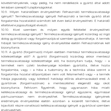
követelményeknek, vagy pedig, ha nem rendelkezik a gyártó által adott
leírásban szereplő tulajdonságokkal.
10.9. Milyen határidőben érvényesítheti Felhasználó termékszavatossági
igényét? Termékszavatossági igényét Felhasználó a termék gyártó általi
forgalomba hozatalától számított két éven belül érvényesítheti. E határidő
elteltével e jogosultságát elveszti.
10.10. Kivel szemben és milyen egyéb feltétellel érvényesítheti
termékszavatossági igényét? Termékszavatossági igényét kizárólag az ingó
dolog gyártójával vagy forgalmazójával szemben gyakorolhatja. A termék
hibáját termékszavatossági igény érvényesítése esetén Felhasználónak kell
bizonyítania.
10.11. A gyártó (forgalmazó) milyen esetben mentesül termékszavatossági
kötelezettsége alól? A gyártó (forgalmazó) kizárólag akkor mentesül
termékszavatossági kötelezettsége alól, ha bizonyítani tudja, hogy: – a
terméket nem üzleti tevékenysége körében gyártotta, illetve hozta
forgalomba, vagy – a hiba a tudomány és a technika állása szerint a
forgalomba hozatal időpontjában nem volt felismerhető vagy – a termék
hibája jogszabály vagy kötelező hatósági előírás alkalmazásából ered. A
gyártónak (forgalmazónak) a mentesüléshez elegendő egy okot
bizonyítania. Felhívom figyelmét, hogy ugyanazon hiba miatt
kellékszavatossági és termékszavatossági igényt egyszerre, egymással
párhuzamosan nem érvényesíthet. Termékszavatossági igényének
eredményes érvényesítése esetén azonban a kicserélt termékre, illetve
kijavított részre vonatkozó kellékszavatossági igényét a gyártóval szemben
érvényesítheti.