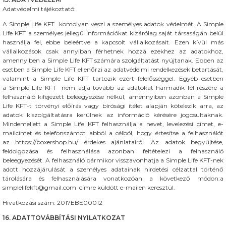
Adatvédelmi tájékoztató:
A Simple Life KFT komolyan veszi a személyes adatok védelmét. A Simple
Life KFT a személyes jellegű információkat kizárólag saját társaságán belül
használja fel, ebbe beleértve a kapcsolt vállalkozásait. Ezen kívül más
vállalkozások csak annyiban férhetnek hozzá ezekhez az adatokhoz,
amennyiben a Simple Life KFT számára szolgáltatást nyújtanak. Ebben az
esetben a Simple Life KFT ellenőrzi az adatvédelmi rendelkezések betartását,
valamint a Simple Life KFT tartozik ezért felelősséggel. Egyéb esetben
a Simple Life KFT nem adja tovább az adatokat harmadik fél részére a
felhasználó kifejezett beleegyezése nélkül, amennyiben azonban a Simple
Life KFT-t törvényi előírás vagy bírósági ítélet alapján kötelezik arra, az
adatok kiszolgáltatásra kerülnek az információ kérésére jogosultaknak.
Mindemellett a Simple Life KFT felhasználja a nevet, levelezési címet, e-
mailcímet és telefonszámot abból a célból, hogy értesítse a felhasználót
az https://boxershop.hu/ érdekes ajánlatairól. Az adatok begyűjtése,
feldolgozása és felhasználása azonban feltételezi a felhasználó
beleegyezését. A felhasználó bármikor visszavonhatja a Simple Life KFT-nek
adott hozzájárulását a személyes adatainak hirdetési célzattal történő
tárolására és felhasználására vonatkozóan a következő módon:a
simplelifekft@gmail.com címre küldött e-mailen keresztül.
Hivatkozási szám: 2017EBE00012
16. ADATTOVÁBBÍTÁSI NYILATKOZAT