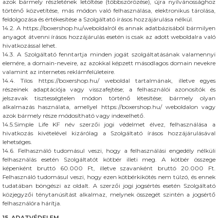
azok bármely részletének letöltése (többszörözése), újra nyilvánossághoz
történő közvetítése, más módon való felhasználása, elektronikus tárolása,
feldolgozása és értékesítése a Szolgáltató írásos hozzájárulása nélkül.
14.2. A https://boxershop.hu/weboldalról és annak adatbázisából bármilyen
anyagot átvenni írásos hozzájárulás esetén is csak az adott weboldalra való
hivatkozással lehet.
14.3. A Szolgáltató fenntartja minden jogát szolgáltatásának valamennyi
elemére, a domain-neveire, az azokkal képzett másodlagos domain nevekre
valamint az internetes reklámfelületeire.
14.4. Tilos https://boxershop.hu/ weboldal tartalmának, illetve egyes
részeinek adaptációja vagy visszafejtése; a felhasználói azonosítók és
jelszavak tisztességtelen módon történő létesítése; bármely olyan
alkalmazás használata, amellyel https://boxershop.hu/ weboldalon vagy
azok bármely része módosítható vagy indexelhető.
14.5.Simple Life KF név szerzői jogi védelmet élvez, felhasználása a
hivatkozás kivételével kizárólag a Szolgáltató írásos hozzájárulásával
lehetséges.
14.6. Felhasználó tudomásul veszi, hogy a felhasználási engedély nélküli
felhasználás esetén Szolgáltatót kötbér illeti meg. A kötbér összege
képenként bruttó 60.000 Ft, illetve szavanként bruttó 20.000 Ft.
Felhasználó tudomásul veszi, hogy ezen kötbérkikötés nem túlzó, és ennek
tudatában böngészi az oldalt. A szerzői jogi jogsértés esetén Szolgáltató
közjegyzői ténytanúsítást alkalmaz, melynek összegét szintén a jogsértő
felhasználóra hárítja.
15. ADATVÉDELEM