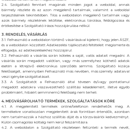
2.4. Szolgáltató fenntart magának minden jogot a weboldal, annak
bármely részlete és az azon megjelenő tartalmak, valamint a weboldal
terjesztésének tekintetében. Tilos a weboldalon megjelenő tartalmak vagy
azok bármely részletének letöltése, elektronikus tárolása, feldolgozása és
értékesítése a Szolgáltató írásos hozzájárulása nélkül.
3. RENDELÉS, VÁSÁRLÁS
3.1. Felhasználó a weboldalon történő vásárlásával kijelenti, hogy jelen ÁSZF,
és a weboldalon közzétett Adatkezelési tájékoztató feltételeit megismerte és
elfogadja, az adatkezelésekhez hozzájárul.
3.2. Felhasználó a vásárlás során köteles a saját, valós adatait megadni. A
vásárlás során megadott valótlan, vagy más személyhez köthető adatok
esetén a létrejövő elektronikus szerződés semmis. Szolgáltató kizárja
felelősségét, amennyiben Felhasználó más nevében, más személy adataival
veszi igénybe szolgáltatásait.
3.3. A Szolgáltatót a Felhasználó által tévesen és/vagy pontatlanul
megadott adatokra visszavezethető szállítási késedelemért, illetve egyéb
problémáért, hibáért semminemű felelősség nem terheli.
4. MEGVÁSÁROLHATÓ TERMÉKEK, SZOLGÁLTATÁSOK KÖRE
4.1. A megjelenített termékek online/telefonon rendelhetők meg. A
termékekre vonatkozóan megjelenített árak forintban értendők, azonban
nem tartalmazzák a házhoz szállítás díját és a törzsvásárlói kedvezményt.
Külön csomagolási költség nem kerül felszámításra.
4.2. A weboldalon a Szolgáltató részletesen feltünteti a termék nevét,