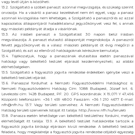
vagy levél útján is közölheti.
13.2. Szolgáltató a szóbeli panaszt azonnal megvizsgálja, és szükség szerint
orvosolja. Ha a vásárló a panasz kezelésével nem ért egyet, vagy a panasz
azonnali kivizsgálása nem lehetséges, a Szolgáltató a panaszról és az azzal
kapcsolatos álláspontjáról haladéktalanul jegyzőkönyvet vesz fel, s annak
egy másolati példányát átadja a vásárlónak.
13.3. Az írásbeli panaszt a Szolgáltatást 30 napon belül írásban
megválaszolja. A panaszt elutasító álláspontját megindokolja. A panaszról
felvett jegyzőkönyvet és a válasz másolati példányát öt évig megőrzi a
Szolgáltató, és azt az ellenőrző hatóságoknak kérésükre bemutatja.
13.4. Tájékozatjuk, hogy a panaszának elutasítása esetén panaszával
hatósági vagy békéltető testület eljárását kezdeményezheti, az alábbi
elérhetőségeken.
13.5. Szolgáltató a fogyasztói jogvita rendezése érdekében igénybe veszi a
békéltető testületi eljárást.
13.6. Panasszal fordulhat a Nemzeti Fogyasztóvédelmi Hatósághoz is:
Nemzeti Fogyasztóvédelmi Hatóság Cím: 1088 Budapest, József krt. 6.
Levelezési cím: 1428 Budapest, PF: 20. GPS koordináták: X 19,071 Y 47,496
Központi telefonszám: +36 1 459 4800 Faxszám: +36 1 210 4677 E-mail:
nfh@nfh.hu 13.7. Vagy területi szerveihez. A Nemzeti Fogyasztóvédelmi
Hatóság területi szerveinek listáját itt találja: http://www.nfh.hu/teruleti
13.8. Panasza esetén lehetősége van békéltető testülethez fordulni, melyek
elérhetőségét itt találja: 13.9. A békéltető testület hatáskörébe tartozik a
fogyasztói jogvita bírósági eljáráson kívüli rendezése. A békéltető testület
feladata, hogy megkísérelje a fogyasztói jogvita rendezése céljából egyezség