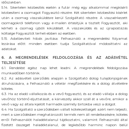
időszakban.
5.14. Sikertelen kézbesítés esetén a futár még egy alkalommal megkísérli
kézbesíteni a csomagot Fogyasztó részére. Két sikertelen kézbesítési kísérlet
után a csomag visszaküldésre kerül Szolgáltató részére. A visszaérkezett
csomagokról telefonon vagy e-mailen értesítjük a tisztelt Fogyasztót, aki
kérheti a csomag újbóli kiküldését. A visszaküldés és az újrapostázás
költsége Fogyasztót terheli ebben az esetben.
5.15. Adatbeviteli hibák javítása: Felhasználó a megrendelési folyamat
lezárása előtt minden esetben tudja Szolgáltatóval módosíttatni az
adatokat.
6. A MEGRENDELÉSEK FELDOLGOZÁSA ÉS AZ ADÁSVÉTEL
TELJESÍTÉSE
6.1. Rendelést egész nap lehet leadni. A megrendelések feldolgozása
munkaidőben történik.
6.2. Az adásvételi szerződés alapján a Szolgáltató dolog tulajdonjogának
átruházására, a Felhasználó a vételár megfizetésére és a dolog átvételére
köteles.
6.3. Ha az eladó vállalkozás és a vevő fogyasztó, és az eladó vállalja a dolog
vevőhöz történő eljuttatását, a kárveszély akkor száll át a vevőre, amikor a
vevő vagy az általa kijelölt harmadik személy birtokba veszi a dolgot.
6.4. Ha Szolgáltató a szerződésben vállalt kötelezettségét azért nem teljesíti,
mert a szerződésben meghatározott termék nem áll rendelkezésére, köteles
erről Felhasználót haladéktalanul tájékoztatni, valamint Felhasználó által
fizetett összeget haladéktalanul, de legkésőbb harminc napon belül