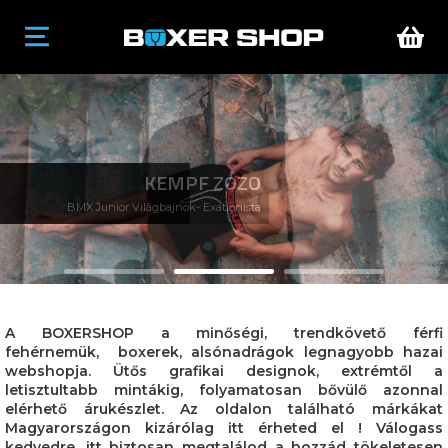
KEMPF ZOZO
BMX Junior Világbajnok- Exatlonista
A BOXERSHOP a minőségi, trendkövető férfi
fehérnemük, boxerek, alsónadrágok legnagyobb hazai
webshopja. Ütős grafikai designok, extrémtől a
letisztultabb mintákig, folyamatosan bővülő azonnal
elérhető árukészlet. Az oldalon található márkákat
Magyarországon kizárólag itt érheted el ! Válogass
kedvedre, itt biztosan megtalálod a hozzád tökeletesen