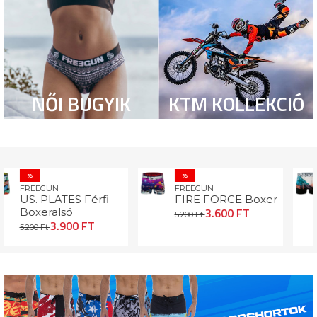
NŐI BUGYIK
KTM KOLLEKCIÓ
FREEGUN
%
CALIFO
FREEGUN
Férfi Bo
TES Férfi
FIRE FORCE Boxer
5.200 FT
3.600 FT
lsó
5.200 Ft
.900 FT