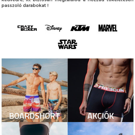
passzoló darabokat !
BOARDSHORT
AKCIÓK