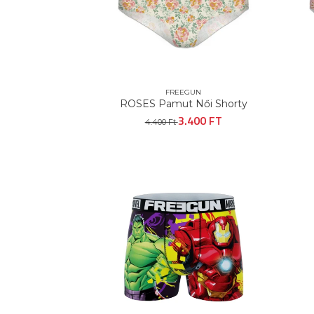
FREEGUN
ROSES Pamut Női Shorty
3.400 FT
4.400 Ft