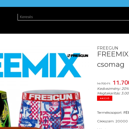
FREEGUN
FREEMIX 
csomag
11.70
14.700 Ft
Kedvezmény:
20%
Megtakarítás:
3.00
AKCIÓ
Termékcsoport:
FÉ
Cikkszám:
20000