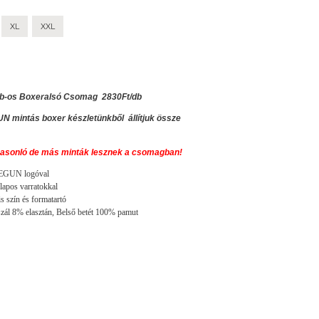
XL
XXL
b-os Boxeralsó Csomag 2830Ft/db
N mintás boxer készletünkből állítjuk össze
, hasonló de más minták lesznek a csomagban!
EEGUN logóval
lapos varratokkal
s szín és formatartó
zál 8% elasztán, Belső betét 100% pamut