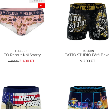
UTOLSÓ
%
FREEGUN
FREEGUN
LEO Pamut Női Shorty
TATTO STUDIO Férfi Boxe
3.400 FT
5.200 FT
4.400 Ft