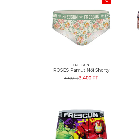
%
FREEGUN
ROSES Pamut Női Shorty
3.400 FT
4.400 Ft