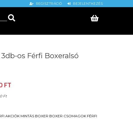
REGISZTRÁCIÓ
BEJELENTKEZÉS
3db-os Férfi Boxeralsó
0 FT
0 Ft
RFI
AKCIÓK
MINTÁS BOXER
BOXER CSOMAGOK
FÉRFI