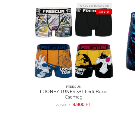
UTOLSÓ DARABOK
AKCI
AKCIÓ
FREEGUN
FREEGUN
TUNES 3+1 Férfi Boxer
CYBER Férfi Boxer
Csomag
3.900 FT
5.200 Ft
9.900 FT
2.500 Ft