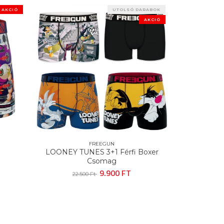
UTOLSÓ DARABOK
AKCIÓ
AKCIÓ
EEGUN
FREEGUN
 3+1 Férfi Boxer
CYBER Férfi Boxer
omag
3.900 FT
5.200 Ft
9.900 FT