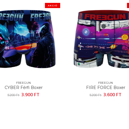
Ó
AKCIÓ
FREEGUN
FR
FIRE FORCE Boxer
LOONEY TUNES
Cs
3.600 FT
5.200 Ft
22.500 Ft