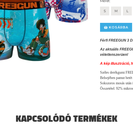
Méret:
S
M
L
KOSÁRBA
Férfi FREEGUN 3 D
Az aktuális FREEGU
véletlenszerüen!
A kép illusztráció
Széles derékgumi FR
Belsejében pamut betét 
Sokszoros mosás után i
Összetétel: 92% mikros
KAPCSOLÓDÓ TERMÉKEK