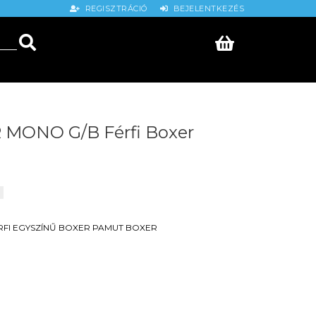
REGISZTRÁCIÓ
BEJELENTKEZÉS
MONO G/B Férfi Boxer
RFI
EGYSZÍNŰ BOXER
PAMUT BOXER