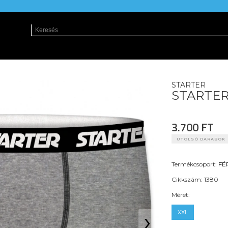
STARTER
STARTER 
3.700 FT
UTOLSÓ DARABOK
Termékcsoport:
FÉ
Cikkszám:
1380
Méret:
›
XXL