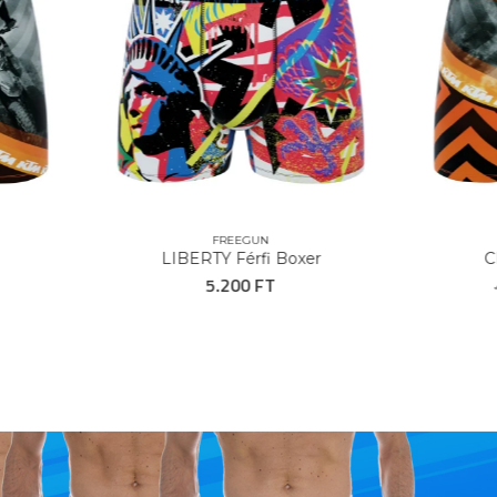
FREEGUN
KTM
LIBERTY Férfi Boxer
CROSS Férfi Bo
5.200 FT
3.900 F
4.800 Ft