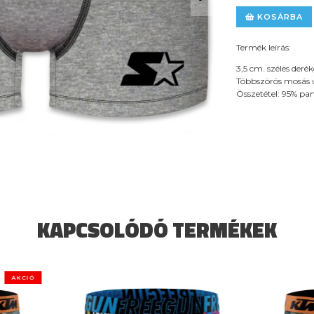
KOSÁRBA
Termék leírás:
3,5 cm. széles der
Többszörös mosás u
Összetétel: 95% pa
KAPCSOLÓDÓ TERMÉKEK