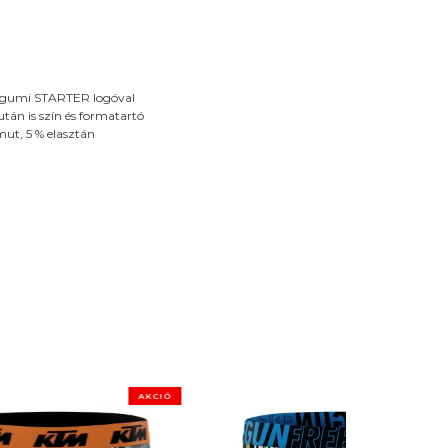
ékgumi STARTER logóval
tán is szín és formatartó
mut, 5 % elasztán
AKCIÓ