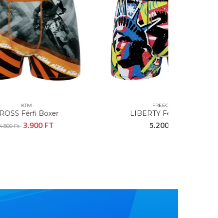
FREEGUN
xer
LIBERTY Férfi Boxer
T
5.200 FT