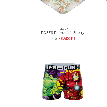
FREEGUN
ROSES Pamut Női Shorty
3.400 FT
4.400 Ft