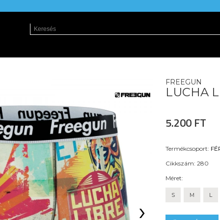
FREEGUN
LUCHA LI
5.200 FT
Termékcsoport:
FÉ
Cikkszám:
280
Méret:
S
M
L
›