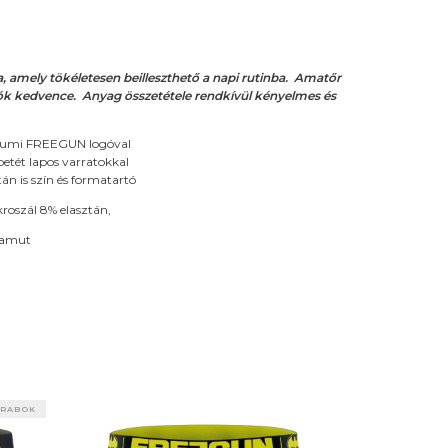
amely tökéletesen beilleszthető a napi rutinba. Amatőr
ók kedvence. Anyag összetétele rendkívül kényelmes és
kgumi FREEGUN logóval
etét lapos varratokkal
án is szín és formatartó
roszál 8% elasztán,
pamut
ARABOK