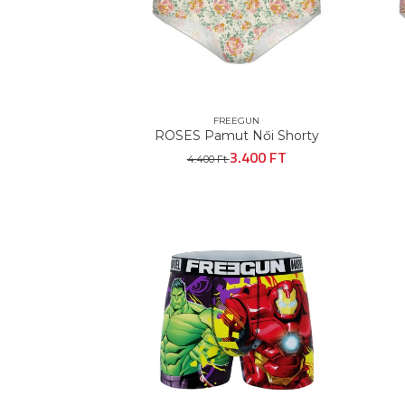
FREEGUN
ROSES Pamut Női Shorty
3.400 FT
4.400 Ft