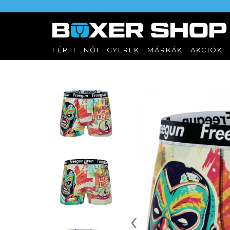
FÉRFI
NŐI
GYEREK
MÁRKÁK
AKCIÓK
‹