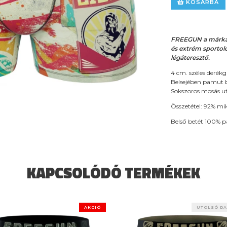
KOSÁRBA
FREEGUN a márka, 
és extrém sportol
légáteresztő.
4 cm. széles deré
Belsejében pamut b
Sokszoros mosás ut
Összetétel: 92% mik
Belső betét 100% 
KAPCSOLÓDÓ TERMÉKEK
AKCIÓ
UTOLSÓ D