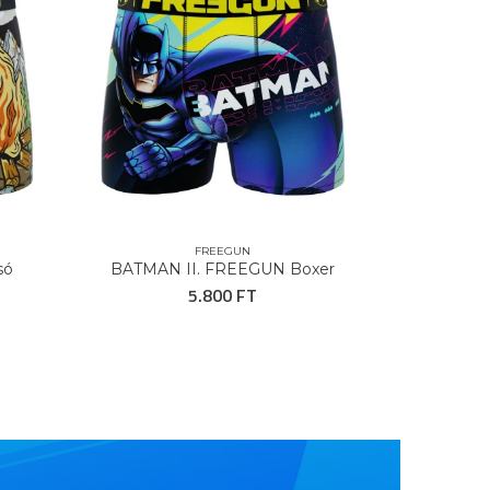
FREEGUN
só
BATMAN II. FREEGUN Boxer
HOT WHEE
5.800 FT