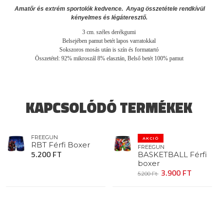
Amatőr és extrém sportolók kedvence. Anyag összetétele rendkívül
kényelmes és légáteresztő.
3 cm. széles derékgumi
Belsejében pamut betét lapos varratokkal
Sokszoros mosás után is szín és formatartó
Összetétel: 92% mikroszál 8% elasztán, Belső betét 100% pamut
KAPCSOLÓDÓ TERMÉKEK
FREEGUN
AKCIÓ
RBT Férfi Boxer
FREEGUN
5.200 FT
BASKETBALL Férfi
boxer
3.900 FT
5.200 Ft