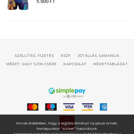
5.900 FT
SZÁLLÍTÁS, FIZETÉS
ÁSZF
JÓTÁLLÁS, GARANCIA
MÉRET, VAGY SZÍN CSERE
KAPCSOLAT
MÉRETTÁBLÁZAT
Annak érdekében, hogy a legjobb élményt nyújtsuk önnek,
honlapunkon "sütiket" használunk.
A honlap használatával ön hozzájárul a "sütik" fogadásához, a