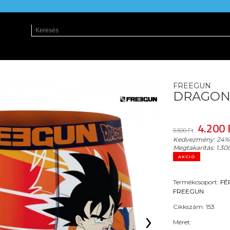
FREEGUN
DRAGON 
4.200 
5.500 Ft
Kedvezmény:
24%
Megtakarítás:
1.30
AKCIÓ
Termékcsoport:
FÉ
FREEGUN
Cikkszám:
153
›
Méret: