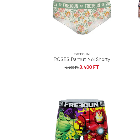
FREEGUN
ROSES Pamut Női Shorty
3.400 FT
4.400 Ft