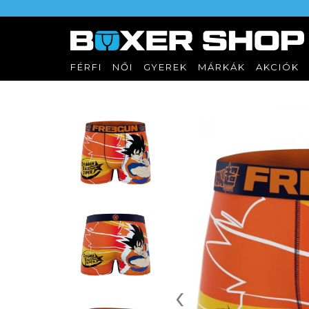
FÉRFI
NŐI
GYEREK
MÁRKÁK
AKCIÓK
‹