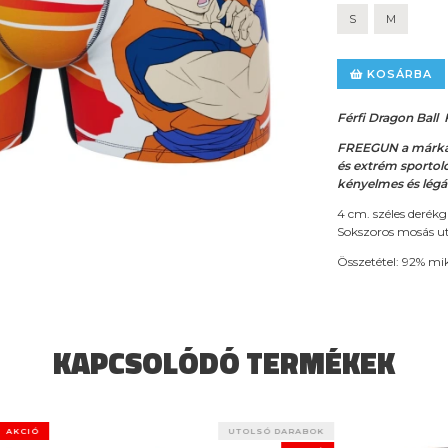
S
M
KOSÁRBA
Férfi Dragon Ball
FREEGUN a márka, 
és extrém sportol
kényelmes és légá
4 cm. széles derék
Sokszoros mosás ut
Összetétel: 92% mik
KAPCSOLÓDÓ TERMÉKEK
UTOLSÓ DARABOK