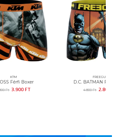
FREEGUN
D.C. BATMAN Férfi Boxer
HARRY POT
2.800 FT
4.800 Ft
4