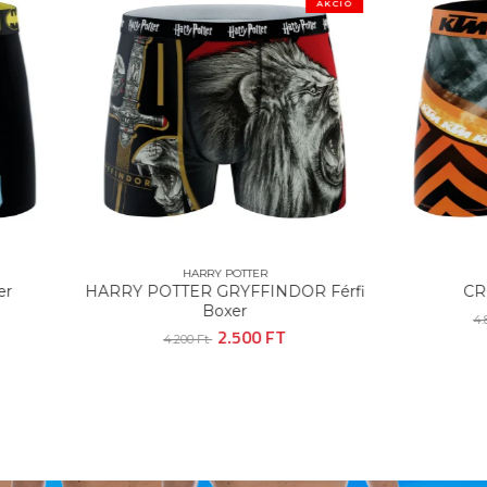
AKCIÓ
HARRY POTTER
KTM
Y POTTER GRYFFINDOR Férfi
CROSS Férfi Boxer
Boxer
3.900 FT
4.800 Ft
2.500 FT
4.200 Ft