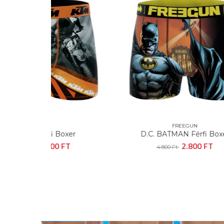
FREEGUN
Boxer
D.C. BATMAN Férfi Boxer
HARR
 FT
2.800 FT
4.800 Ft