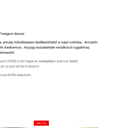
 Freegun boxer
amely tökéletesen beilleszthető a napi rutinba. Amatőr
ók kedvence. Anyag összetétele rendkívül rugalmas,
teresztő.
gumi FREEGUN logóval, belsejében pamut betét
án is szín és formatartó
roszál 8% elasztán,
AKCIÓ
AKCIÓ