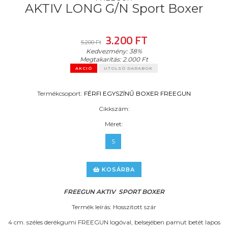
AKTIV LONG G/N Sport Boxer
3.200 FT
5.200 Ft
Kedvezmény:
38%
Megtakarítás:
2.000 Ft
AKCIÓ
UTOLSÓ DARABOK
Termékcsoport:
FÉRFI
EGYSZÍNŰ BOXER
FREEGUN
Cikkszám:
Méret:
S
KOSÁRBA
FREEGUN AKTIV SPORT BOXER
Termék leírás: Hosszitott szár
4 cm. széles derékgumi FREEGUN logóval, belsejében pamut betét lapos