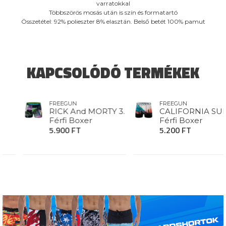
varratokkal
Többszörös mosás után is szín és formatartó
Összetétel: 92% polieszter 8% elasztán. Belső betét 100% pamut
KAPCSOLÓDÓ TERMÉKEK
FREEGUN
FREEGUN
RICK And MORTY 3.
CALIFORN
Férfi Boxer
Férfi Boxe
S Férfi
5.900 FT
5.200 FT
ó
00 FT